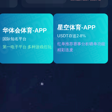
合国榜首。