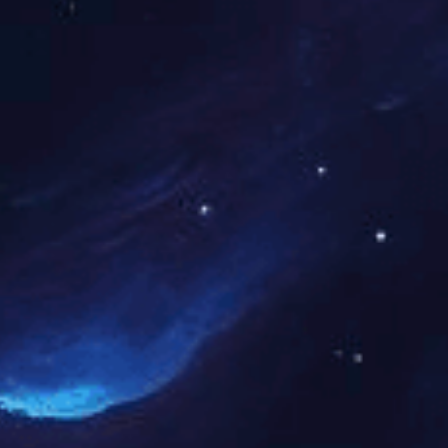
深圳作为一个工商业发达、企业实力雄厚的城市，
2023
年的
公司、腾讯控股有限公司、万科企业股份有限公司、招商银行股