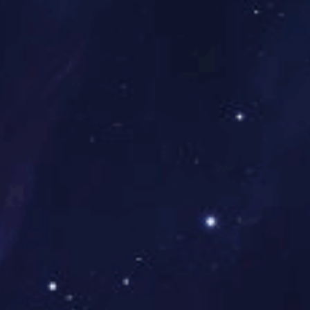
上广深。其中，深圳作为我国最年轻的超一线国际大都市，也是我国最早
了
工业设计公司
的快速发展。到
2023
年，深圳的工业设计已经撬动了超过