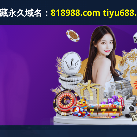
开云在线开户-开云（中国）
产品设计
品牌营
Home
Product design
Brand marke