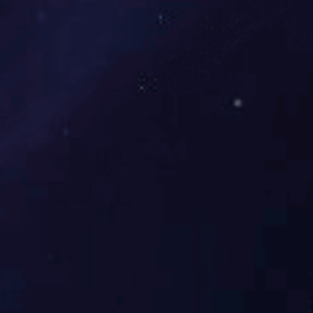
营业收入超过五千亿元。这为深圳的工业设计公司提供了高质量发展的商
创新高地，给
开云在线开户-开云（中国）
带来了利好。相信在不久的将来