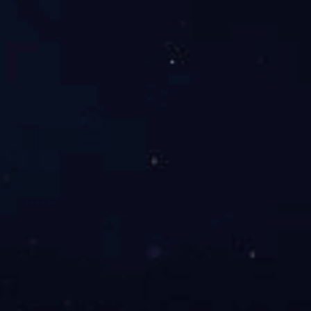
有资深专业的设计团队，创造多款优秀作品，斩获众多国际设计大奖。