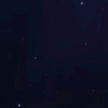
深圳工业公司加利弗设计，是服务苹果CEO、松下、华为的设计公司