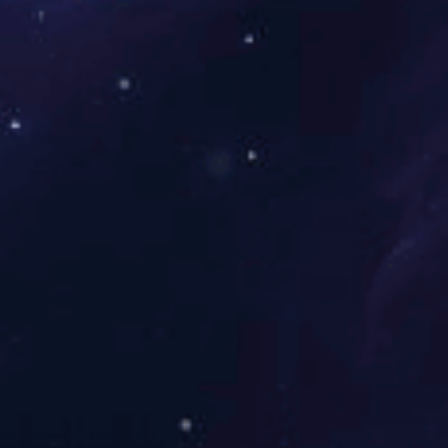
万亿元，其他企业也都是千亿级的企业，超过
60%
的深圳企业的
与此同时，深圳目前正在加快建设具有全球影响力的科技和产业
迈上新的台阶。