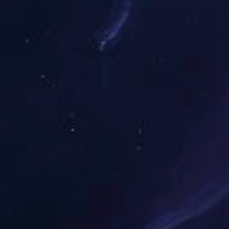
目前，我国的工业设计公司主要集中在一线城市，特别是北
实力最具代表的城市之一。
深圳作为我国的经济特区，通过积极引导和政策支持，推动