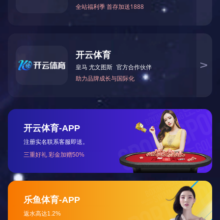
方面二：合作客户
客户有大有小，产品设计公司的合作客户也是一样。但大品牌的话，
往往合作起来比较难，门槛高。大品牌说明行业是有地位，有影响
工业设
力，像这样的公司往往都会找与之相匹配的设计公司进行合作
计
。因此，能跟大品牌客户合作，且是长期客户数量又多，那该产品
设计公司无疑是具有超强的综合实力。因此，进行
产品设计
对比时，
可以通过合作客户，长期客户合作的大品牌数量的多少进行对比，选
出实力强的产品设计公司。