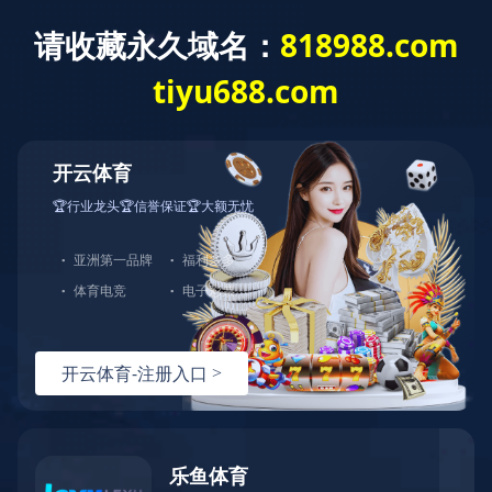
开云在线开户
当前位置：
网站开云在线开户-开云（中国）
>
新闻动态
>
产品设计动态
> 产品设
计公司网站，如何辩别实力
Current position：
Home
>
News
>
Industrial design&share
>
产品设计公司网站，如何辩别实力
阅读量：