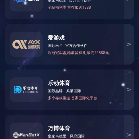
官网是公司的形象，除了保密作品外往往都会把最好的案例在官网进
行展示，以便客户读懂公司设计水平然后合作
工业设计
。通过案例可
以了解到该公司的设计思路、创意能力、艺术化能力以及商业设计水
平。这些都很重要，是新品设计的重点，比如说创意能力，创意即创
造新意，让人眼前一亮。特别是物质丰富的年代，同质产品众多，更
需借助创意，让人眼前一亮，也就有了更多卖爆的可能。比如说加利
弗设计给BLU设计的手机，小桥流水人家创意概念，被行业竞相借
鉴，创造行业销量奇迹。因此，在进行产品设计对比时，可以通过案
例对比，甄选出一家设计理念匹配，创意能力强，艺术化水准高，能
打造商业爆款的专业设计公司。